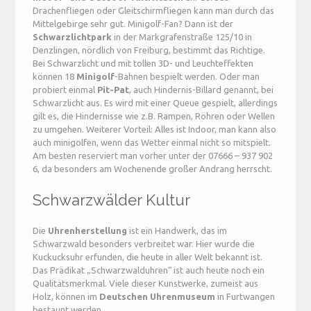
Drachenfliegen oder Gleitschirmfliegen kann man durch das
Mittelgebirge sehr gut. Minigolf-Fan? Dann ist der
Schwarzlichtpark
in der Markgrafenstraße 125/10 in
Denzlingen, nördlich von Freiburg, bestimmt das Richtige.
Bei Schwarzlicht und mit tollen 3D- und Leuchteffekten
können 18
Minigolf
-Bahnen bespielt werden. Oder man
probiert einmal
Pit-Pat
, auch Hindernis-Billard genannt, bei
Schwarzlicht aus. Es wird mit einer Queue gespielt, allerdings
gilt es, die Hindernisse wie z.B. Rampen, Röhren oder Wellen
zu umgehen. Weiterer Vorteil: Alles ist Indoor, man kann also
auch minigolfen, wenn das Wetter einmal nicht so mitspielt.
Am besten reserviert man vorher unter der 07666 – 937 902
6, da besonders am Wochenende großer Andrang herrscht.
Schwarzwälder Kultur
Die
Uhrenherstellung
ist ein Handwerk, das im
Schwarzwald besonders verbreitet war. Hier wurde die
Kuckucksuhr erfunden, die heute in aller Welt bekannt ist.
Das Prädikat „Schwarzwalduhren“ ist auch heute noch ein
Qualitätsmerkmal. Viele dieser Kunstwerke, zumeist aus
Holz, können im
Deutschen Uhrenmuseum
in Furtwangen
bestaunt werden.