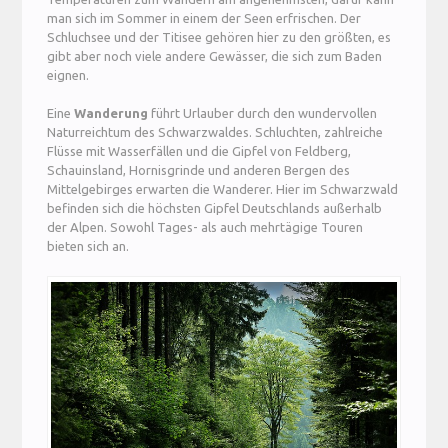
man sich im Sommer in einem der Seen erfrischen. Der
Schluchsee und der Titisee gehören hier zu den größten, es
gibt aber noch viele andere Gewässer, die sich zum Baden
eignen.
Eine
Wanderung
führt Urlauber durch den wundervollen
Naturreichtum des Schwarzwaldes. Schluchten, zahlreiche
Flüsse mit Wasserfällen und die Gipfel von Feldberg,
Schauinsland, Hornisgrinde und anderen Bergen des
Mittelgebirges erwarten die Wanderer. Hier im Schwarzwald
befinden sich die höchsten Gipfel Deutschlands außerhalb
der Alpen. Sowohl Tages- als auch mehrtägige Touren
bieten sich an.