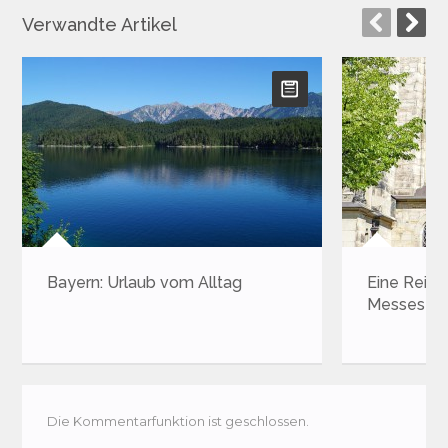
Verwandte Artikel
Bayern: Urlaub vom Alltag
Eine Reise nach L
Messestadt lädt e
Die Kommentarfunktion ist geschlossen.