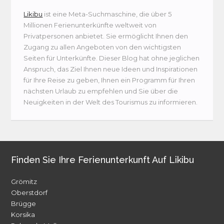
Likibu
ist eine Meta-Suchmaschine, die über 5
Millionen Ferienunterkünfte weltweit von
Privatpersonen anbietet. Sie ermöglicht Ihnen den
Zugang zu allen Angeboten von den wichtigsten
Seiten für Unterkünfte. Dieser Blog hat ohne jeglichen
Anspruch, das Ziel Ihnen neue Ideen und Inspirationen
für Ihre Reise zu geben, Ihnen ein Programm für Ihren
nächsten Urlaub zu empfehlen und Sie über die
Neuigkeiten in der Welt des Tourismus zu informieren.
Finden Sie Ihre Ferienunterkunft Auf Likibu
Grömitz
Oberstdorf
Brügge
Korsika