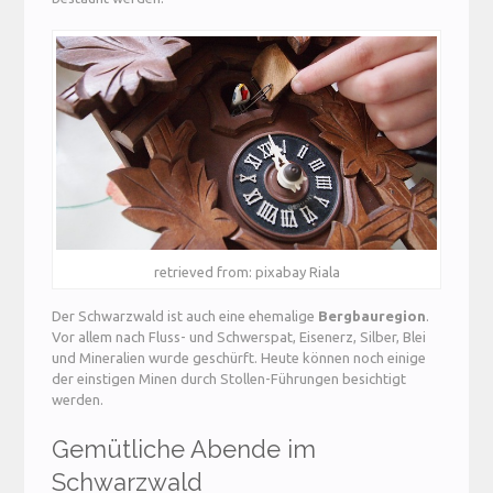
retrieved from: pixabay Riala
Der Schwarzwald ist auch eine ehemalige
Bergbauregion
.
Vor allem nach Fluss- und Schwerspat, Eisenerz, Silber, Blei
und Mineralien wurde geschürft. Heute können noch einige
der einstigen Minen durch Stollen-Führungen besichtigt
werden.
Gemütliche Abende im
Schwarzwald