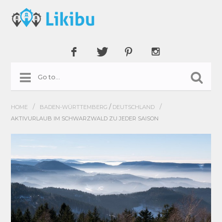
/
/
/
HOME
BADEN-WÜRTTEMBERG
DEUTSCHLAND
AKTIVURLAUB IM SCHWARZWALD ZU JEDER SAISON