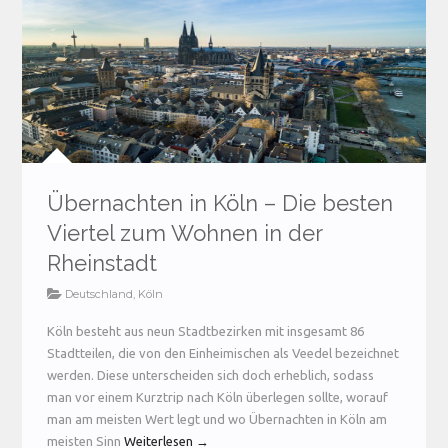
Übernachten in Köln – Die besten
Viertel zum Wohnen in der
Rheinstadt
Deutschland
,
Köln
Köln besteht aus neun Stadtbezirken mit insgesamt 86
Stadtteilen, die von den Einheimischen als Veedel bezeichnet
werden. Diese unterscheiden sich doch erheblich, sodass
man vor einem Kurztrip nach Köln überlegen sollte, worauf
man am meisten Wert legt und wo Übernachten in Köln am
meisten Sinn
Weiterlesen →