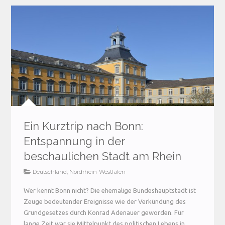
Ein Kurztrip nach Bonn:
Entspannung in der
beschaulichen Stadt am Rhein
Deutschland
,
Nordrhein-Westfalen
Wer kennt Bonn nicht? Die ehemalige Bundeshauptstadt ist
Zeuge bedeutender Ereignisse wie der Verkündung des
Grundgesetzes durch Konrad Adenauer geworden. Für
lange Zeit war sie Mittelpunkt des politischen Lebens in