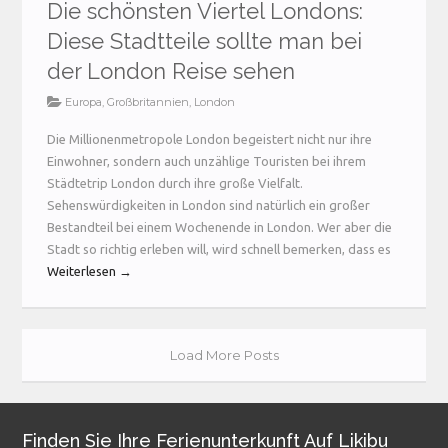
Die schönsten Viertel Londons:
Diese Stadtteile sollte man bei
der London Reise sehen
Europa
,
Großbritannien
,
London
Die Millionenmetropole London begeistert nicht nur ihre
Einwohner, sondern auch unzählige Touristen bei ihrem
Städtetrip London durch ihre große Vielfalt.
Sehenswürdigkeiten in London sind natürlich ein großer
Bestandteil bei einem Wochenende in London. Wer aber die
Stadt so richtig erleben will, wird schnell bemerken, dass es
Weiterlesen →
Load More Posts
Finden Sie Ihre Ferienunterkunft Auf Likibu