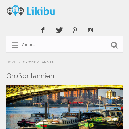
/
HOME
GROSSBRITANNIEN
Großbritannien