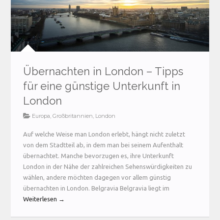
Übernachten in London – Tipps
für eine günstige Unterkunft in
London
Europa
,
Großbritannien
,
London
Auf welche Weise man London erlebt, hängt nicht zuletzt
von dem Stadtteil ab, in dem man bei seinem Aufenthalt
übernachtet. Manche bevorzugen es, ihre Unterkunft
London in der Nähe der zahlreichen Sehenswürdigkeiten zu
wählen, andere möchten dagegen vor allem günstig
übernachten in London. Belgravia Belgravia liegt im
Weiterlesen →