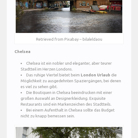
Retrieved from Pixabay – bilaleldaou
Chelsea
Chelsea ist ein nobler und eleganter, aber teurer
Stadtteil im Herzen Londons.
Das ruhige Viertel bietet beim
London Urlaub
die
Möglichkeit zu ausgedehnten Spaziergängen, bei denen
es viel zu sehen gibt.
Die Boutiquen in Chelsea beeindrucken mit einer
großen Auswahl an Designerkleidung. Exquisite
Restaurants sind ein Markenzeichen des Stadtteils.
Bei einem Aufenthalt in Chelsea sollte das Budget
nicht zu knapp bemessen sein.