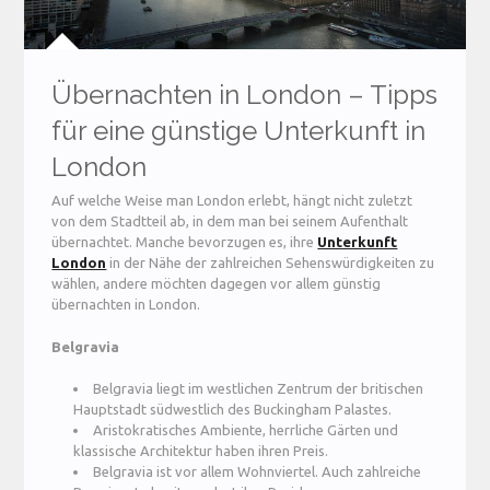
Übernachten in London – Tipps
für eine günstige Unterkunft in
London
Auf welche Weise man London erlebt, hängt nicht zuletzt
von dem Stadtteil ab, in dem man bei seinem Aufenthalt
übernachtet. Manche bevorzugen es, ihre
Unterkunft
London
in der Nähe der zahlreichen Sehenswürdigkeiten zu
wählen, andere möchten dagegen vor allem günstig
übernachten in London.
Belgravia
Belgravia liegt im westlichen Zentrum der britischen
Hauptstadt südwestlich des Buckingham Palastes.
Aristokratisches Ambiente, herrliche Gärten und
klassische Architektur haben ihren Preis.
Belgravia ist vor allem Wohnviertel. Auch zahlreiche