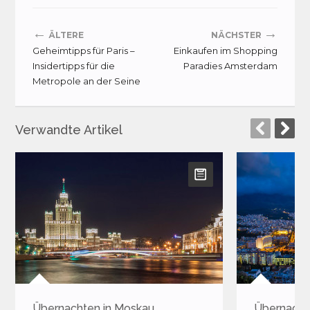
←
→
ÄLTERE
NÄCHSTER
Geheimtipps für Paris –
Einkaufen im Shopping
Insidertipps für die
Paradies Amsterdam
Metropole an der Seine
Verwandte Artikel
Übernachten in Athen
Insider-Ti