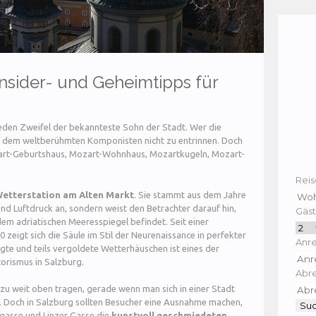
Insider- und Geheimtipps für
den Zweifel der bekannteste Sohn der Stadt. Wer die
g dem weltberühmten Komponisten nicht zu entrinnen. Doch
zart-Geburtshaus, Mozart-Wohnhaus, Mozartkugeln, Mozart-
Reis
etterstation am Alten Markt
. Sie stammt aus dem Jahre
nd Luftdruck an, sondern weist den Betrachter darauf hin,
Gäst
dem adriatischen Meeresspiegel befindet. Seit einer
zeigt sich die Säule im Stil der Neurenaissance in perfekter
Anre
gte und teils vergoldete Wetterhäuschen ist eines der
orismus in Salzburg.
Abre
zu weit oben tragen, gerade wenn man sich in einer Stadt
nt. Doch in Salzburg sollten Besucher eine Ausnahme machen,
egasse und Linzer Gasse die
kunstvoll geschmiedeten