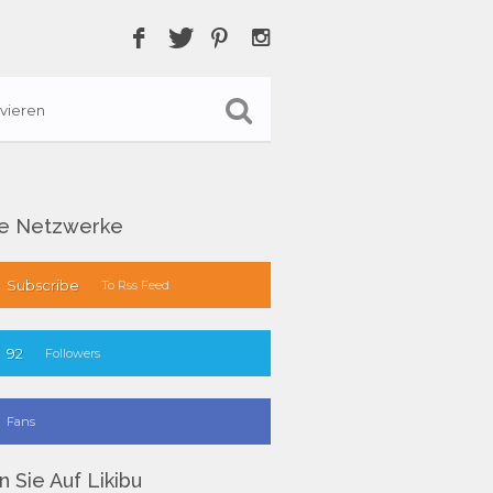
vieren
le Netzwerke
Subscribe
To Rss Feed
92
Followers
Fans
 Sie Auf Likibu