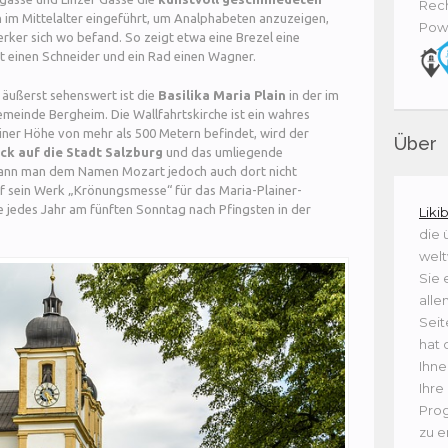
Rech
 im Mittelalter eingeführt, um Analphabeten anzuzeigen,
Pow
ker sich wo befand. So zeigt etwa eine Brezel eine
cht einen Schneider und ein Rad einen Wagner.
 äußerst sehenswert ist die
Basilika Maria Plain
in der im
einde Bergheim. Die Wallfahrtskirche ist ein wahres
 einer Höhe von mehr als 500 Metern befindet, wird der
Über
ick auf die Stadt Salzburg
und das umliegende
ann man dem Namen Mozart jedoch auch dort nicht
f sein Werk „Krönungsmesse“ für das Maria-Plainer-
e jedes Jahr am fünften Sonntag nach Pfingsten in der
Liki
die 
welt
Sie 
alle
Seit
hat 
Ihne
Ihre
Prog
zu e