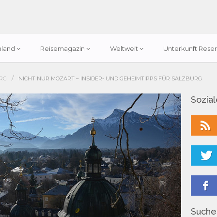
hland
Reisemagazin
Weltweit
Unterkunft Reser
/
RG
NICHT NUR MOZART – INSIDER- UND GEHEIMTIPPS FÜR SALZBURG
Sozia
Suchen