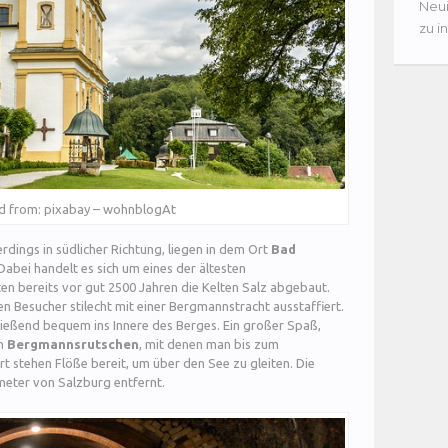
Neui
zu i
ed from: pixabay – wohnblogAt
erdings in südlicher Richtung, liegen in dem Ort
Bad
 Dabei handelt es sich um eines der ältesten
en bereits vor gut 2500 Jahren die Kelten Salz abgebaut.
en Besucher stilecht mit einer Bergmannstracht ausstaffiert.
ließend bequem ins Innere des Berges. Ein großer Spaß,
en
Bergmannsrutschen
, mit denen man bis zum
t stehen Flöße bereit, um über den See zu gleiten. Die
ometer von Salzburg entfernt.