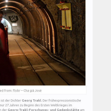
ed from: flickr – Cha già José
ist der Dichter
Georg Trakl
. Der frühexpressionistische
n nur 27 Jahren zu Beginn des Ersten Weltkrieges im
ch der
Georg-Trakl-Forschungs- und Gedenkstätte
am