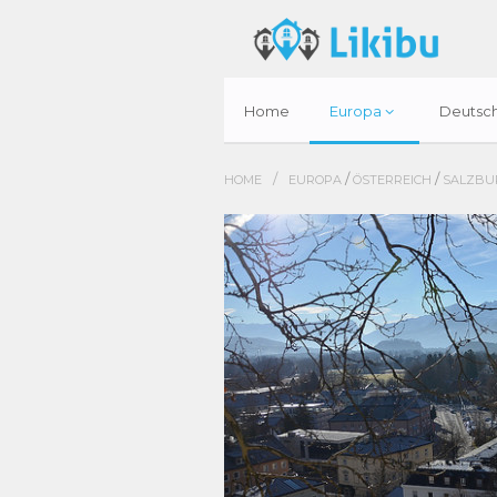
Home
Europa
Deutsc
/
/
/
HOME
EUROPA
ÖSTERREICH
SALZBU