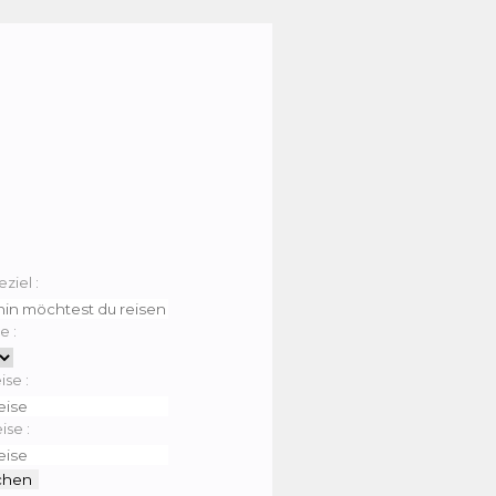
eziel :
e :
ise :
ise :