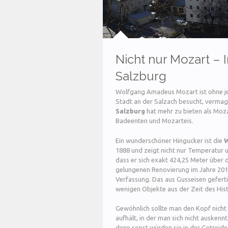
Nicht nur Mozart – 
Salzburg
Wolfgang Amadeus Mozart ist ohne je
Stadt an der Salzach besucht, verma
Salzburg
hat mehr zu bieten als Mo
Badeenten und Mozarteis.
Ein wunderschöner Hingucker ist die
W
1888 und zeigt nicht nur Temperatur u
dass er sich exakt 424,25 Meter über 
gelungenen Renovierung im Jahre 2010 
Verfassung. Das aus Gusseisen geferti
wenigen Objekte aus der Zeit des Hist
Gewöhnlich sollte man den Kopf nicht 
aufhält, in der man sich nicht ausken
denn sonst würden sie in der Getreid