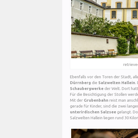
retriev
Ebenfalls vor den Toren der Stadt, all
Dürrnberg
die
Salzwelten Hallein
.
Schaubergwerke
der Welt. Dort hatt
Für die Besichtigung der Stollen werd
Mit der
Grubenbahn
reist man ansch
gerade für Kinder, sind die zwei lang
unterirdischen Salzsee
gelangt. Dor
Salzwelten Hallein liegen rund 30 Kil