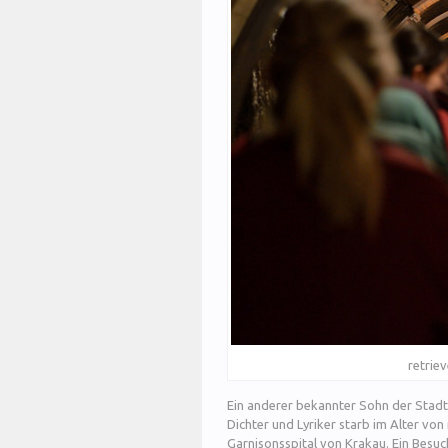
retriev
Ein anderer bekannter Sohn der Stadt 
Dichter und Lyriker starb im Alter vo
Garnisonsspital von Krakau. Ein Besu