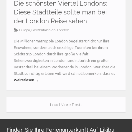
Die schönsten Viertel Londons:
Diese Stadtteile sollte man bei
der London Reise sehen
Europa
,
Großbritannien
,
London
Die Millionenmetropole London begeistert nicht nur ihre
Einwohner, sondern auch unzählige Touristen bei ihrem
Städtetrip London durch ihre große Vielfalt.
Sehenswürdigkeiten in London sind natürlich ein großer
Bestandteil bei einem Wochenende in London. Wer aber die
Stadt so richtig erleben will, wird schnell bemerken, dass es
Weiterlesen →
Load More Posts
Finden Sie Ihre Ferienunterkunft Auf Likibu