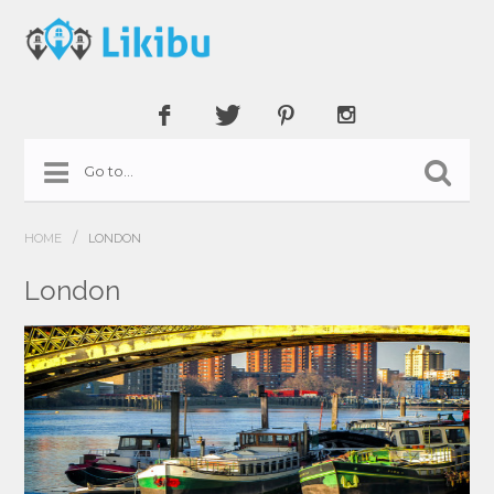
/
HOME
LONDON
London