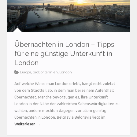
Übernachten in London – Tipps
für eine günstige Unterkunft in
London
Europa
,
Großbritannien
,
London
Auf welche Weise man London erlebt, hängt nicht zuletzt
von dem Stadtteil ab, in dem man bei seinem Aufenthalt
übernachtet. Manche bevorzugen es, ihre Unterkunft
London in der Nähe der zahlreichen Sehenswürdigkeiten zu
wählen, andere möchten dagegen vor allem günstig
übernachten in London. Belgravia Belgravia liegt im
Weiterlesen →