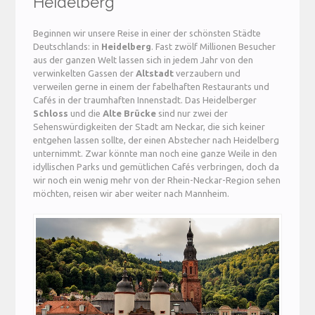
Heidelberg
Beginnen wir unsere Reise in einer der schönsten Städte
Deutschlands: in
Heidelberg
. Fast zwölf Millionen Besucher
aus der ganzen Welt lassen sich in jedem Jahr von den
verwinkelten Gassen der
Altstadt
verzaubern und
verweilen gerne in einem der fabelhaften Restaurants und
Cafés in der traumhaften Innenstadt. Das Heidelberger
Schloss
und die
Alte Brücke
sind nur zwei der
Sehenswürdigkeiten der Stadt am Neckar, die sich keiner
entgehen lassen sollte, der einen Abstecher nach Heidelberg
unternimmt. Zwar könnte man noch eine ganze Weile in den
idyllischen Parks und gemütlichen Cafés verbringen, doch da
wir noch ein wenig mehr von der Rhein-Neckar-Region sehen
möchten, reisen wir aber weiter nach Mannheim.