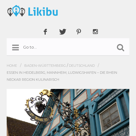
/
/
/
HOME
BADEN-WÜRTTEMBERG
DEUTSCHLAND
ESSEN IN HEIDELBERG, MANNHEIM, LUDWIGSHAFEN – DIE RHEIN
NECKAR REGION KULINARISCH