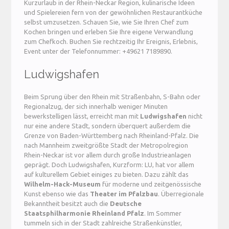
Kurzurlaub in der Rhein-Neckar Region, kulinarische Ideen
und Spielereien fern von der gewöhnlichen Restaurantküche
selbst umzusetzen. Schauen Sie, wie Sie Ihren Chef zum
Kochen bringen und erleben Sie Ihre eigene Verwandlung
zum Chefkoch. Buchen Sie rechtzeitig Ihr Ereignis, Erlebnis,
Event unter der Telefonnummer: +49621 7189890.
Ludwigshafen
Beim Sprung über den Rhein mit Straßenbahn, S-Bahn oder
Regionalzug, der sich innerhalb weniger Minuten
bewerkstelligen lässt, erreicht man mit
Ludwigshafen
nicht
nur eine andere Stadt, sondern überquert außerdem die
Grenze von Baden-Württemberg nach Rheinland-Pfalz. Die
nach Mannheim zweitgrößte Stadt der Metropolregion
Rhein-Neckar ist vor allem durch große Industrieanlagen
geprägt. Doch Ludwigshafen, Kurzform: LU, hat vor allem
auf kulturellem Gebiet einiges zu bieten. Dazu zählt das
Wilhelm-Hack-Museum
für moderne und zeitgenössische
Kunst ebenso wie das
Theater im Pfalzbau
. Überregionale
Bekanntheit besitzt auch die
Deutsche
Staatsphilharmonie Rheinland Pfalz
. Im Sommer
tummeln sich in der Stadt zahlreiche Straßenkünstler,