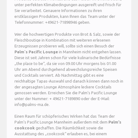
unter perfekten Klimabedingungen ausgereift und frisch für
Sie verarbeitet. Genauere Informationen zu ihren
erstklassigen Produkten, kann Ihnen das Team unter der
Telefonnummer: +49621-71898946 geben.
Wer die hochwertigen Produkte von Brot & Salz, sowie der
Fleischboutiqe in Kombination mit weiteren erlesenen
Erzeugnissen probieren will, sollte sich einen Besuch der
Palm´s Pacific Lounge
in Mannheim nicht entgehen lassen.
Diese ist seit Jahren schon für viele kulinarische Bedürfnisse
„the place to be“, da sie von 09.00 Uhr morgens bis 01.00
Uhr am Abend durchgehend abwechslungsreiche Speisen
und Cocktails serviert. Ab Nachmittag gibt es eine
reichhaltige Tapas-Auswahl und danach können dann noch in
der angesagten Lounge Atmosphäre leckere Cocktails
genossen werden. Erreichen Sie die Palm’s Pacific Lounge
unter der Nummer: + 49621-7189890 oder der E-Mail:
info@palms-ma.de.
Einen Raum für schöpferisches Wirken hat das Team der
Palm’s Pacific Lounge Mannheim außerdem mit dem
Palm’s
cookcook
gechaffen. Die Räumlichkeit sowie die
Ausstattung des „cookcook“ erlauben es, bei einem