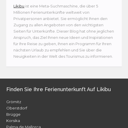
Likibu
ist eine Meta-Suchmaschine, die über 5
Millionen Ferienunterkünfte weltweit von
Privatpersonen anbietet. Sie ermöglicht Ihnen den
Zugang zu allen Angeboten von den wichtigsten
Seiten für Unterkünfte. Dieser Blog hat ohne jeglichen
Anspruch, das Ziel Ihnen neue Ideen und Inspirationen
für Ihre Reise zu geben, Ihnen ein Programm für Ihren
nächsten Urlaub zu empfehlen und Sie über die
Neuigkeiten in der Welt des Tourismus zu informieren.
Finden Sie Ihre Ferienunterkunft Auf Likibu
Grömitz
Oberstdorf
Brügge
Korsika
Palma de Mallorca