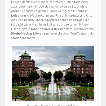
können damit auch Mannheim erreichen. Die Stadt leidet
zwar unter ihrem Image als eine langweilige Stadt ohne
große Sehenswürdigkeiten. Doch weit gefehlt:
Schloss
,
Luisenpark
,
Wasserturm
und
Friedrichsplatz
sind Orte,
die einen Besuch lohnen. Sportfans haben im Übrigen die
Möglichkeit, in Mannheim Spitzensport zu sehen. Mit dem
Eishockeyclub
Mannheimer Adler
und dem Handballverein
Rhein-Neckar Löwen
sind zwei absolute Top-Teams in der
Stadt beheimatet.
Retrieved from Pixabay -Domeckopol