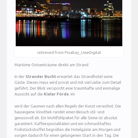
retireved from Pixabay_UweDigital
Maritime Ostseeträume direkt am Strand
In der
Strander Bucht
erwartet das Strandhotel seine
Gäste. Dieses Haus wird privat und mit viel Liebe zum Detail
geführt. Der Blick verspricht eine traumhafte und einmalige
Aussicht auf die
Kieler Förde
. Im
wird der Gaumen nach allen Regeln der Kunst verwöhnt. Die
hauseigene Vinothek rundet einen Besuch stil- und
genussvoll ab. Ein Wohlfühlpaket für alle Sinne ist absolut
garantiert. Kaffeespezialitäten und ein schmackhaftes
Frühstücksbuffet begrüßen die Hotelgäste am Morgen und
sorgen dadurch für einen gelungenen Start in den Tag. Die