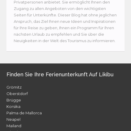
Privatpersonen anbietet. Sie ermöglicht Ihnen den
Zugang zu allen Angeboten von den wichtigsten
Seiten für Unterkünfte. Dieser Blog hat ohne jeglichen
Anspruch, das Ziel Ihnen neue Ideen und Inspirationen
für Ihre Reise zu geben, Ihnen ein Programm für Ihren
nächsten Urlaub zu empfehlen und Sie über die
Neuigkeiten in der Welt des Tourismus zu informieren.
Finden Sie Ihre Ferienunterkunft Auf Likibu
Grömitz
Oberstdorf
Brügge
Korsika
Palma de Mallorca
Neapel
Mailand