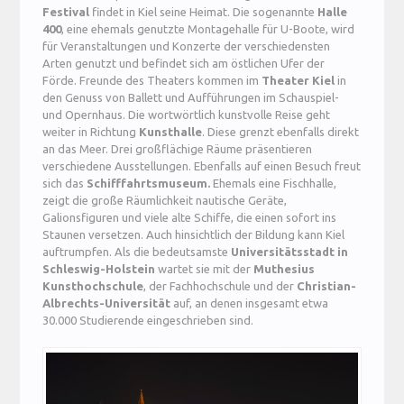
Festival
findet in Kiel seine Heimat. Die sogenannte
Halle
400
, eine ehemals genutzte Montagehalle für U-Boote, wird
für Veranstaltungen und Konzerte der verschiedensten
Arten genutzt und befindet sich am östlichen Ufer der
Förde. Freunde des Theaters kommen im
Theater Kiel
in
den Genuss von Ballett und Aufführungen im Schauspiel-
und Opernhaus. Die wortwörtlich kunstvolle Reise geht
weiter in Richtung
Kunsthalle
. Diese grenzt ebenfalls direkt
an das Meer. Drei großflächige Räume präsentieren
verschiedene Ausstellungen. Ebenfalls auf einen Besuch freut
sich das
Schifffahrtsmuseum.
Ehemals eine Fischhalle,
zeigt die große Räumlichkeit nautische Geräte,
Galionsfiguren und viele alte Schiffe, die einen sofort ins
Staunen versetzen. Auch hinsichtlich der Bildung kann Kiel
auftrumpfen. Als die bedeutsamste
Universitätsstadt in
Schleswig-Holstein
wartet sie mit der
Muthesius
Kunsthochschule
, der Fachhochschule und der
Christian-
Albrechts-Universität
auf, an denen insgesamt etwa
30.000 Studierende eingeschrieben sind.