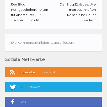
Der Blog
Der Blog 22places: Wie
Ferngeschehen: Reisen
man traumhaften
für Abenteurer. Für
Reisen eine Dauer
Träumer. Für dich!
verleiht
Die Kommentarfunktion ist geschlossen.
Soziale Netzwerke
Subscribe
To Rss Feed
92
Followers
Fans