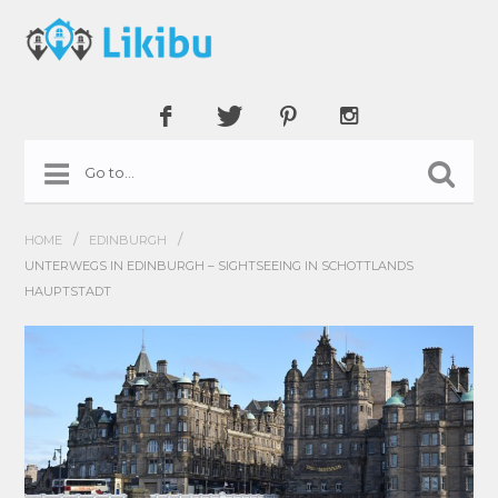
/
/
HOME
EDINBURGH
UNTERWEGS IN EDINBURGH – SIGHTSEEING IN SCHOTTLANDS
HAUPTSTADT