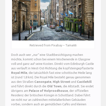
Retrieved from Pixabay – Tama66
Doch auch wer „nur“ eine Stadtbesichtigung machen
möchte, kommt schon bei einem Wochenende in Glasgow
voll und ganz auf seine Kosten. Direkt vom Edinburgh Castle
aus verläuft in West-Ost-Richtung die kopfsteingepflasterte
Royal Mile
, die tatsächlich fast eine schottische Meile lang
ist (rund 1,8 km). Die Royal Mile besteht genau genommen
aus den Straßen
Canongate
,
High Street
und
Castlehill
und führt direkt durch die
Old Town
, die Altstadt. Sie endet
übrigens am
Palace of Holyroodhouse
, der offiziellen
Residenz der britischen Königin in Schottland. Dabei führt
sie nicht nur an zahlreichen mittelalterlichen Gebäuden
vorbei, sondern auch an gemütlichen Cafés und kleinen