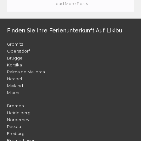
Load More Posts
Finden Sie Ihre Ferienunterkunft Auf Likibu
Grömitz
Oberstdorf
Brügge
Korsika
Palma de Mallorca
Neapel
Mailand
Miami
Bremen
Heidelberg
Norderney
Passau
Freiburg
Bremerhaven