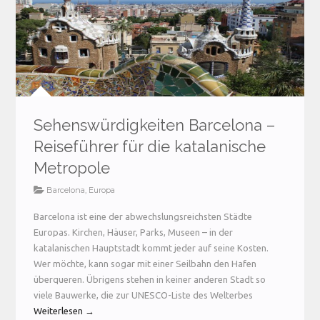
Sehenswürdigkeiten Barcelona –
Reiseführer für die katalanische
Metropole
Barcelona
,
Europa
Barcelona ist eine der abwechslungsreichsten Städte
Europas. Kirchen, Häuser, Parks, Museen – in der
katalanischen Hauptstadt kommt jeder auf seine Kosten.
Wer möchte, kann sogar mit einer Seilbahn den Hafen
überqueren. Übrigens stehen in keiner anderen Stadt so
viele Bauwerke, die zur UNESCO-Liste des Welterbes
Weiterlesen →