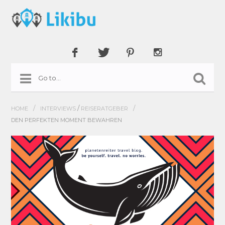
/
/
/
HOME
INTERVIEWS
REISERATGEBER
DEN PERFEKTEN MOMENT BEWAHREN