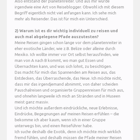
Also entstand der planetenreiter. Und aus mir wurde
irgendwie eine Art von Reiseblogger. Obwohl ich mit diesem
Begriff eigentlich nicht viel anfangen kann. Ich sehe mich
mehr als Reisender. Das ist für mich ein Unterschied.
2) Warum ist es dir wichtig individuell zu reisen und
auch mal abgelegene Pfade auszutesten?
Meine Reisen gingen schon lange vor dem planetenreiter in
eher exotische Länder, wie z.B. Belize oder alleine durch
Mexiko. Ich wollte immer vor Ort selbst herausfinden, wie
man von A nach B kommt, wo man gut Essen und
Übernachten kann, und was sich lohnt, zu besichtigen.
Das macht für mich das Spannenden am Reisen aus, das
Entdecken, das Überraschende, das Neue. Ich möchte nicht,
dass mir das irgendjemand abnimmt, von daher scheiden
Pauschalreisen und organisierte Gruppenreisen für mich aus,
und ohnehin langweile ich mich an Stränden und in Museen
meist ganz massiv.
Und ich möchte außerdem eindrückliche, neue Erlebnisse,
Eindrücke, Begegnungen auf meinen Reisen erfühlen – die
bekomme ich aber kaum, wenn ich in einer Gruppe
unterwegs bin, und einen Reiseführer habe.
Ich suche deshalb die Exotik, denn ich möchte mich wirklich
fremd fühlen, und deshalb müssen die Pfade meiner Reisen