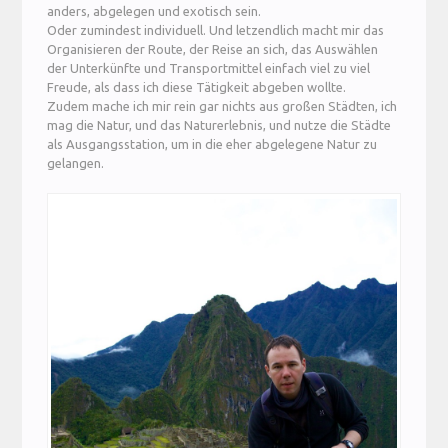
anders, abgelegen und exotisch sein.
Oder zumindest individuell. Und letzendlich macht mir das
Organisieren der Route, der Reise an sich, das Auswählen
der Unterkünfte und Transportmittel einfach viel zu viel
Freude, als dass ich diese Tätigkeit abgeben wollte.
Zudem mache ich mir rein gar nichts aus großen Städten, ich
mag die Natur, und das Naturerlebnis, und nutze die Städte
als Ausgangsstation, um in die eher abgelegene Natur zu
gelangen.