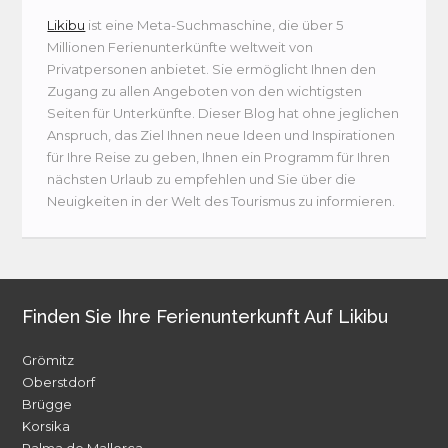
Likibu
ist eine Meta-Suchmaschine, die über 5
Millionen Ferienunterkünfte weltweit von
Privatpersonen anbietet. Sie ermöglicht Ihnen den
Zugang zu allen Angeboten von den wichtigsten
Seiten für Unterkünfte. Dieser Blog hat ohne jeglichen
Anspruch, das Ziel Ihnen neue Ideen und Inspirationen
für Ihre Reise zu geben, Ihnen ein Programm für Ihren
nächsten Urlaub zu empfehlen und Sie über die
Neuigkeiten in der Welt des Tourismus zu informieren.
Finden Sie Ihre Ferienunterkunft Auf Likibu
Grömitz
Oberstdorf
Brügge
Korsika