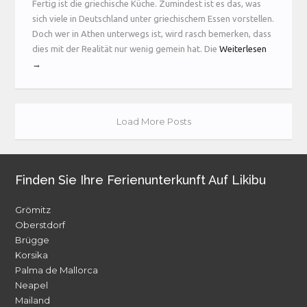
Fertig ist die griechische Küche. Zumindest ist es das, was
sich viele in Deutschland unter griechischem Essen vorstellen.
Doch wer in Athen unterwegs ist, wird rasch bemerken, dass
dies mit der Realität nur wenig gemein hat. Die
Weiterlesen
→
Load More Posts
Finden Sie Ihre Ferienunterkunft Auf Likibu
Grömitz
Oberstdorf
Brügge
Korsika
Palma de Mallorca
Neapel
Mailand