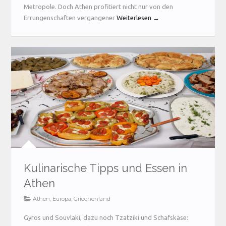
Metropole. Doch Athen profitiert nicht nur von den
Errungenschaften vergangener
Weiterlesen →
Kulinarische Tipps und Essen in
Athen
Athen
,
Europa
,
Griechenland
Gyros und Souvlaki, dazu noch Tzatziki und Schafskäse: