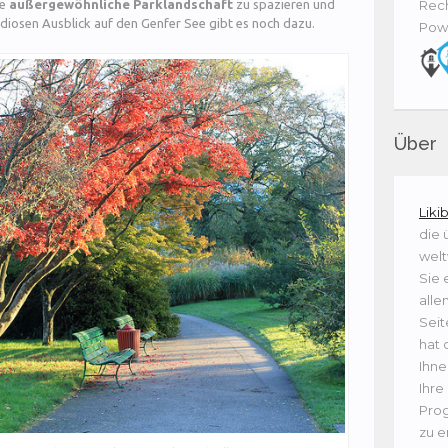
ne
außergewöhnliche Parklandschaft
zu spazieren und
Rech
iosen Ausblick auf den Genfer See gibt es noch dazu.
Pow
Über
Liki
die 
welt
Sie 
alle
Seit
hat 
Ihne
Ihre
Prog
zu e