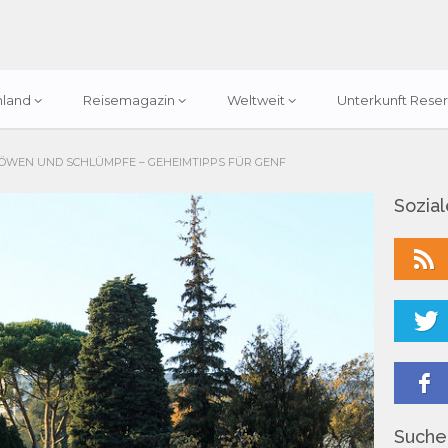
hland
Reisemagazin
Weltweit
Unterkunft Reser
ÖWEN UND SCHLÜMPFE – GEHEIMTIPPS FÜR GENF
Sozia
Suchen