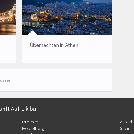
Übernachten in Athen
Ins
für 
ossen.
unft Auf Likibu
Bremen
Brüssel
Heidelberg
Dublin