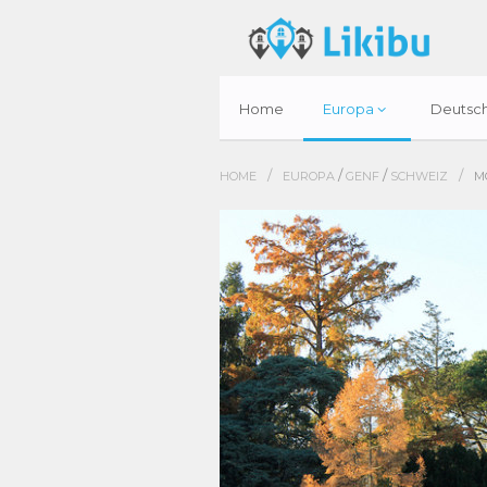
Home
Europa
Deutsc
/
/
/
/
HOME
EUROPA
GENF
SCHWEIZ
M