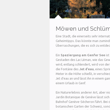
Möwen und Schlümp
Eine Stadt, die einerseits sehr internati
Geheimtipps. Das könnte man zuminde
Überraschungen, die es sich zu entdec
Ein
Spaziergang am Genfer See
ist
Gestaden des Lac Léman, wie das Gew
wird, entlang schlendert, wird von d
die Fontäne des
Jet d’eau
, eines Spr
Meter in die Höhe schießt, in verschi
Jet d’eau an und lässt ihn in einem g
einem Urlaub in Genf.
Ein Naturerlebnis anderer Art, aber ni
Jardin Botanique de Genève lässt sic
Bahnhof Genève-Sécheron fährt. Bei d
botanischen Garten der Schweiz, sond