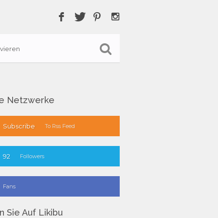
vieren
le Netzwerke
Subscribe
To Rss Feed
92
Followers
Fans
 Sie Auf Likibu