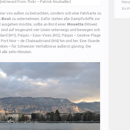
Neui
retrieved from: flickr – Patrick Nouhailler)
zu i
t nur von außen zu betrachten, sondern sich eine Fahrkarte zu
m Boot
zu unternehmen. Dafür stehen alte Dampfschiffe zur
d ausgeben möchte, sollte an Bord einer
Mouette
(Möwe)
s sind auf insgesamt vier Linien unterwegs und bewegen sich
olard (M1), Pâquis – Eaux-Vives (M2), Pâquis – Genève-Plage
 Port Noir – de Chateaubriand (M4) hin und her. Eine Stunde
nken – für Schweizer Verhältnisse äußerst günstig. Die
 alle zehn Minuten.