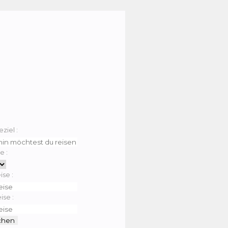
eziel :
e :
ise :
ise :