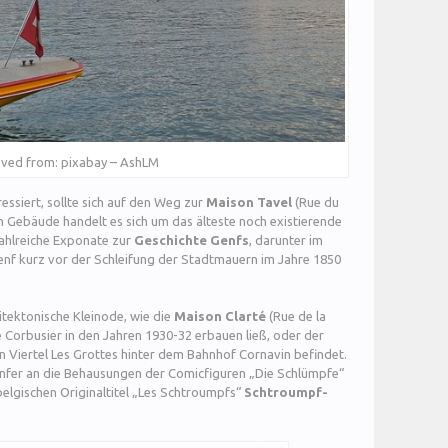
eved from: pixabay – AshLM
ressiert, sollte sich auf den Weg zur
Maison Tavel
(Rue du
m Gebäude handelt es sich um das älteste noch existierende
ahlreiche Exponate zur
Geschichte Genfs
, darunter im
nf kurz vor der Schleifung der Stadtmauern im Jahre 1850
itektonische Kleinode, wie die
Maison Clarté
(Rue de la
Le Corbusier in den Jahren 1930-32 erbauen ließ, oder der
 Viertel Les Grottes hinter dem Bahnhof Cornavin befindet.
enfer an die Behausungen der Comicfiguren „Die Schlümpfe“
elgischen Originaltitel „Les Schtroumpfs“
Schtroumpf-