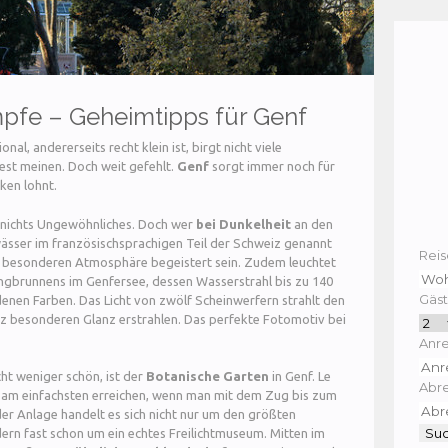
fe – Geheimtipps für Genf
onal, andererseits recht klein ist, birgt nicht viele
st meinen. Doch weit gefehlt.
Genf
sorgt immer noch für
ken lohnt.
 nichts Ungewöhnliches. Doch wer
bei Dunkelheit
an den
ässer im französischsprachigen Teil der Schweiz genannt
Reis
er besonderen Atmosphäre begeistert sein. Zudem leuchtet
ingbrunnens im Genfersee, dessen Wasserstrahl bis zu 140
Gäst
edenen Farben. Das Licht von zwölf Scheinwerfern strahlt den
anz besonderen Glanz erstrahlen. Das perfekte Fotomotiv bei
Anre
cht weniger schön, ist der
Botanische Garten
in Genf. Le
Abre
h am einfachsten erreichen, wenn man mit dem Zug bis zum
er Anlage handelt es sich nicht nur um den größten
ern fast schon um ein echtes Freilichtmuseum. Mitten im