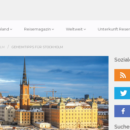
hland
Reisemagazin
Weltweit
Unterkunft Reser
/
OLM
GEHEIMTIPPS FÜR STOCKHOLM
Sozia
Suchen