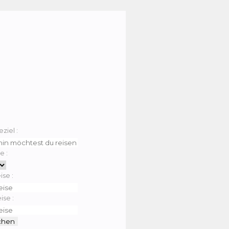
eziel :
e :
ise :
ise :