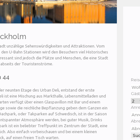
ockholm
adt unzählige Sehenswürdigkeiten und Attraktionen. Vom
in den U-Bahn Stationen wird den Besuchern viel Historisches
ressant sind jedoch die Plätze und Menschen, die eine Stadt
abseits der Touristenströme.
n 44
Reis
er neunten Etage des Urban Deli, entstand der erste
Gäst
i ist eine Mischung aus Markthalle, Lebensmittelladen und
rten verfügt über einen Glaspavillon mit Bar und einem
Anre
ege sowie die reichliche Bepflanzung geben dem Ganzen ein
Dachpark, oder Takparken auf Schwedisch, ist in der Saison
 entspannter Atmosphäre werden, bei guter Musik, Drinks
Abre
park ist ein beliebter Treffpunkt im Zentrum der Stadt, eine
lich. Also einfach vorbeischauen und bei einem kleinen
, auf einen freien Tisch warten.