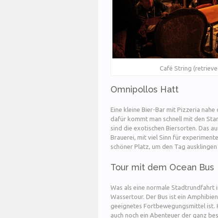
Café String (retriev
Omnipollos Hatt
Eine kleine Bier-Bar mit Pizzeria nahe 
dafür kommt man schnell mit den Sta
sind die exotischen Biersorten. Das 
Brauerei, mit viel Sinn für experiment
schöner Platz, um den Tag ausklingen 
Tour mit dem Ocean Bus
Was als eine normale Stadtrundfahrt 
Wassertour. Der Bus ist ein Amphibien
geeignetes Fortbewegungsmittel ist. H
auch noch ein Abenteuer der ganz be