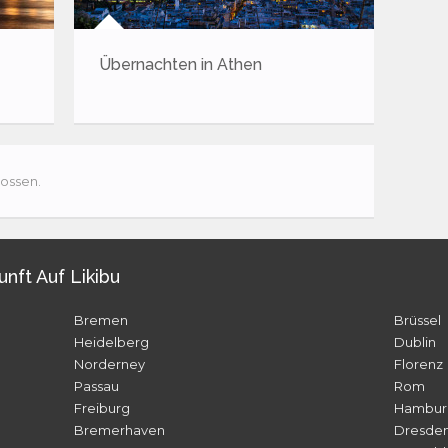
s
Nicht nur Mozart – Insider- und
Aus
Geheimtipps für Salzburg
ossen.
unft Auf Likibu
Bremen
Brüssel
Heidelberg
Dublin
Norderney
Florenz
Passau
Rom
Freiburg
Hambur
Bremerhaven
Dresde