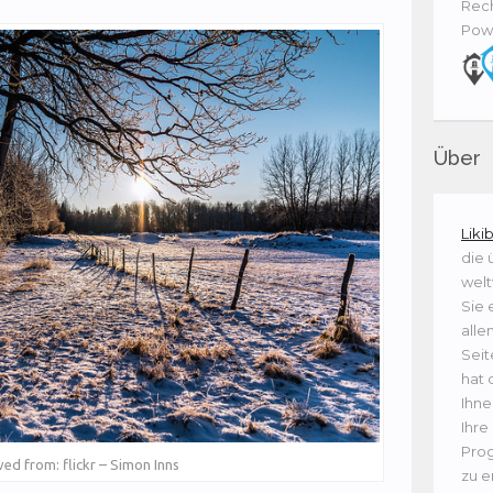
Rech
Pow
Über
Liki
die 
welt
Sie 
alle
Seit
hat 
Ihne
Ihre
Prog
ved from: flickr – Simon Inns
zu e