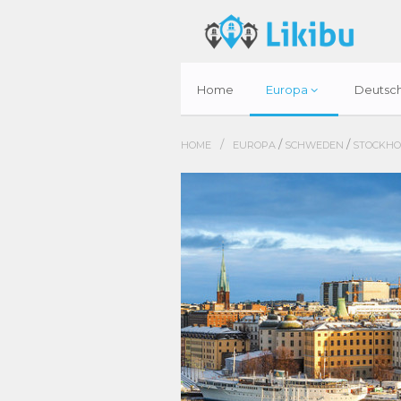
Home
Europa
Deutsc
/
/
/
HOME
EUROPA
SCHWEDEN
STOCKH