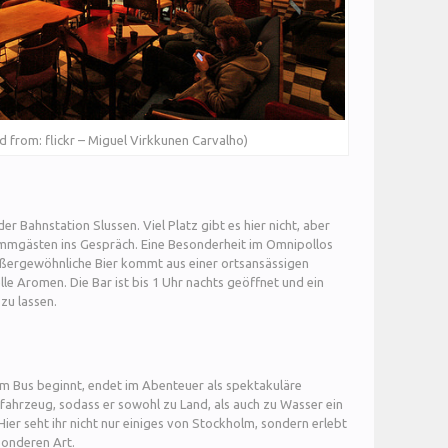
ed from: flickr – Miguel Virkkunen Carvalho)
der Bahnstation Slussen. Viel Platz gibt es hier nicht, aber
mmgästen ins Gespräch. Eine Besonderheit im Omnipollos
außergewöhnliche Bier kommt aus einer ortsansässigen
elle Aromen. Die Bar ist bis 1 Uhr nachts geöffnet und ein
zu lassen.
im Bus beginnt, endet im Abenteuer als spektakuläre
fahrzeug, sodass er sowohl zu Land, als auch zu Wasser ein
ier seht ihr nicht nur einiges von Stockholm, sondern erlebt
sonderen Art.