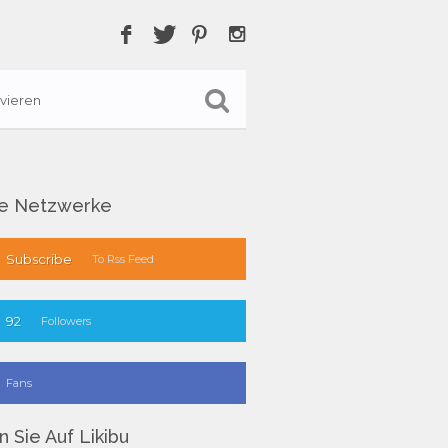
vieren
le Netzwerke
Subscribe
To Rss Feed
92
Followers
Fans
 Sie Auf Likibu