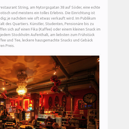
nrestaurant String, am Nytorgsgatan 38 auf Söder, eine echte
otisch und meistens ein tolles Erlebnis. Die Einrichtung ist
dig; je nachdem wie oft etwas verkauft wird. Im Publikum
falt des Quartiers. Künstler, Studenten, Pensionäre bis zu
ffen sich auf einen Fika (Kaffee) oder einem kleinen Snack im
zu jedem Stockholm Aufenthalt, am liebsten zum Frühstück
affee und Tee, leckere hausgemachte Snacks und Gebäck
ren Preis.