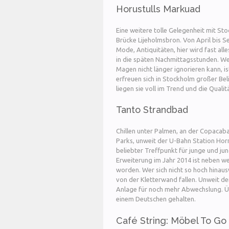
Horustulls Markuad
Eine weitere tolle Gelegenheit mit St
Brücke Lijeholmsbron. Von April bis S
Mode, Antiquitäten, hier wird fast all
in die späten Nachmittagsstunden. W
Magen nicht länger ignorieren kann, 
erfreuen sich in Stockholm großer Bel
liegen sie voll im Trend und die Qualitä
Tanto Strandbad
Chillen unter Palmen, an der Copaca
Parks, unweit der U-Bahn Station Hor
beliebter Treffpunkt für junge und ju
Erweiterung im Jahr 2014 ist neben w
worden. Wer sich nicht so hoch hinau
von der Kletterwand fallen. Unweit der
Anlage für noch mehr Abwechslung. Üb
einem Deutschen gehalten.
Café String: Möbel To Go