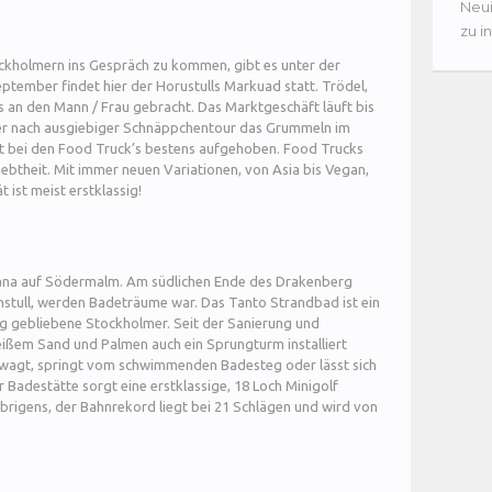
Neui
zu i
ockholmern ins Gespräch zu kommen, gibt es unter der
eptember findet hier der Horustulls Markuad statt. Trödel,
es an den Mann / Frau gebracht. Das Marktgeschäft läuft bis
er nach ausgiebiger Schnäppchentour das Grummeln im
ist bei den Food Truck’s bestens aufgehoben. Food Trucks
iebtheit. Mit immer neuen Variationen, von Asia bis Vegan,
t ist meist erstklassig!
bana auf Södermalm. Am südlichen Ende des Drakenberg
nstull, werden Badeträume war. Das Tanto Strandbad ist ein
ng gebliebene Stockholmer. Seit der Sanierung und
eißem Sand und Palmen auch ein Sprungturm installiert
swagt, springt vom schwimmenden Badesteg oder lässt sich
 Badestätte sorgt eine erstklassige, 18 Loch Minigolf
rigens, der Bahnrekord liegt bei 21 Schlägen und wird von