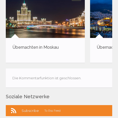
Übernachten in Moskau
Übernacht
Die Kommentarfunktion ist geschlossen.
Soziale Netzwerke
Subscribe
To Rss Feed