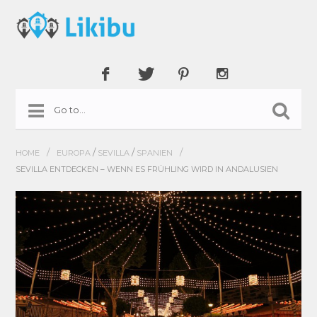
/
/
/
/
HOME
EUROPA
SEVILLA
SPANIEN
SEVILLA ENTDECKEN – WENN ES FRÜHLING WIRD IN ANDALUSIEN