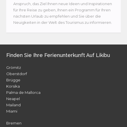
Anspruch, das Ziel Ihnen neue Ideen und Inspirationen
für Ihre Reise zu geben, Ihnen ein Programm für Ihren
nächsten Urlaub zu empfehlen und Sie über die
Neuigkeiten in der Welt des Tourismus zu informieren.
Finden Sie Ihre Ferienunterkunft Auf Likibu
Grömitz
Oberstdorf
Brügge
Korsika
Palma de Mallorca
Neapel
Mailand
Miami
Bremen