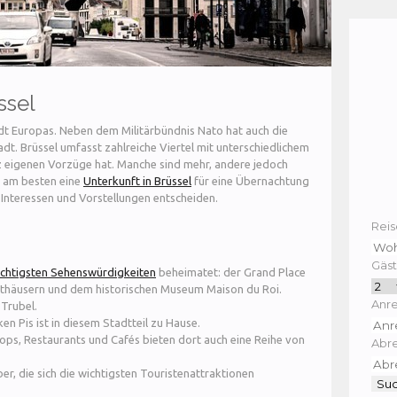
ssel
tadt Europas. Neben dem Militärbündnis Nato hat auch die
adt. Brüssel umfasst zahlreiche Viertel mit unterschiedlichem
z eigenen Vorzüge hat. Manche sind mehr, andere jedoch
h am besten eine
Unterkunft in Brüssel
für eine Übernachtung
 Interessen und Vorstellungen entscheiden.
Reis
Gäst
chtigsten Sehenswürdigkeiten
beheimatet: der Grand Place
fthäusern und dem historischen Museum Maison du Roi.
Anre
Trubel.
 Pis ist in diesem Stadtteil zu Hause.
ps, Restaurants und Cafés bieten dort auch eine Reihe von
Abre
uber, die sich die wichtigsten Touristenattraktionen