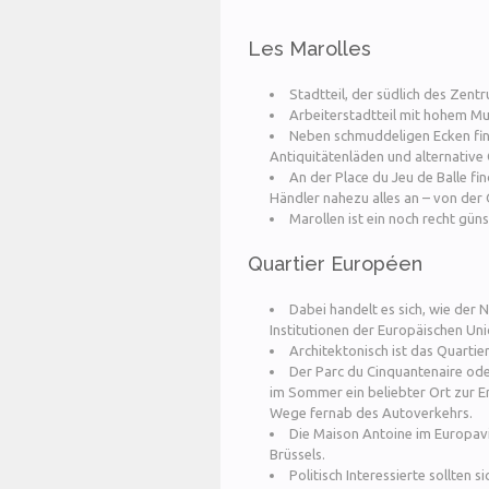
Les Marolles
Stadtteil, der südlich des Zentr
Arbeiterstadtteil mit hohem Mult
Neben schmuddeligen Ecken fin
Antiquitätenläden und alternative 
An der Place du Jeu de Balle fin
Händler nahezu alles an – von der 
Marollen ist ein noch recht güns
Quartier Européen
Dabei handelt es sich, wie der 
Institutionen der Europäischen Uni
Architektonisch ist das Quartie
Der Parc du Cinquantenaire ode
im Sommer ein beliebter Ort zur Er
Wege fernab des Autoverkehrs.
Die Maison Antoine im Europavie
Brüssels.
Politisch Interessierte sollten 