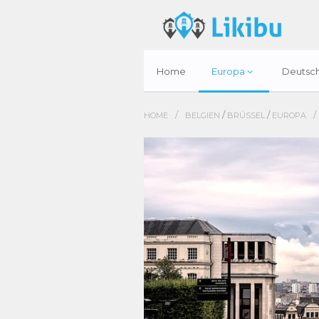
Home
Europa
Deutsc
/
/
/
/
HOME
BELGIEN
BRÜSSEL
EUROPA