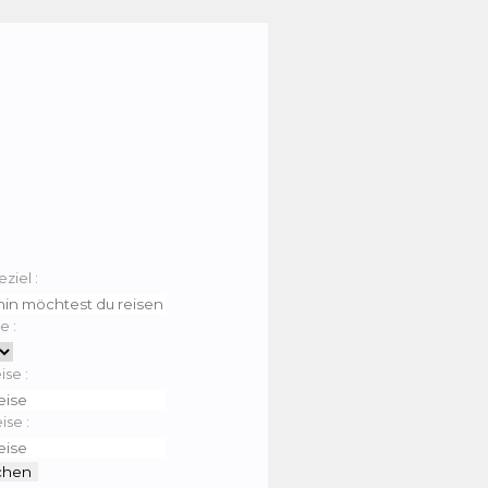
eziel :
e :
ise :
ise :