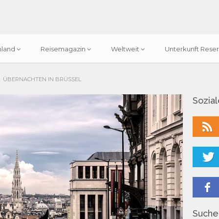
hland
Reisemagazin
Weltweit
Unterkunft Reser
ÜBERNACHTEN IN BRÜSSEL
Sozia
Suchen