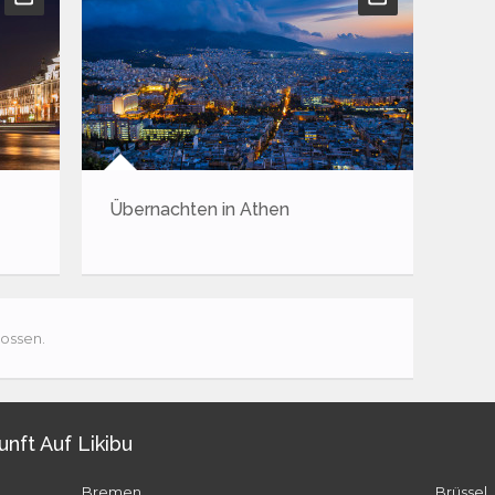
Übernachten in Athen
Ins
für 
ossen.
unft Auf Likibu
Bremen
Brüssel