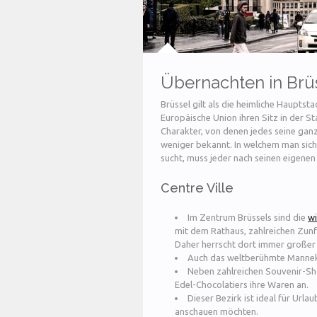
Übernachten in Brü
Brüssel gilt als die heimliche Haupts
Europäische Union ihren Sitz in der St
Charakter, von denen jedes seine gan
weniger bekannt. In welchem man sic
sucht, muss jeder nach seinen eigenen
Centre Ville
Im Zentrum Brüssels sind die
wi
mit dem Rathaus, zahlreichen Zun
Daher herrscht dort immer großer 
Auch das weltberühmte Manneken
Neben zahlreichen Souvenir-Sho
Edel-Chocolatiers ihre Waren an.
Dieser Bezirk ist ideal für Urla
anschauen möchten.