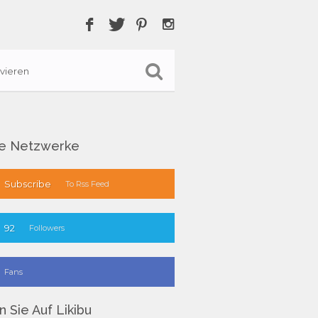
vieren
le Netzwerke
Subscribe
To Rss Feed
92
Followers
Fans
 Sie Auf Likibu