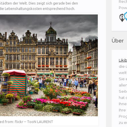
Rech
Städten der Welt. Dies zeigt sich gerade bei den
Pow
 die Lebenshaltungskosten entsprechend hoch.
Über
Liki
die 
welt
Sie 
alle
Seit
hat 
Ihne
Ihre
Prog
ved from: flickr – TooN LAURENT
zu e