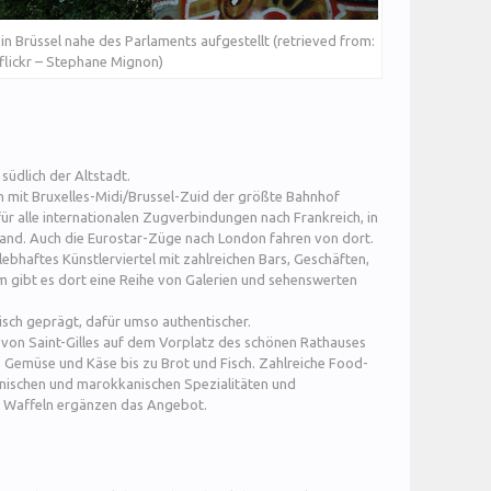
 in Brüssel nahe des Parlaments aufgestellt (retrieved from:
flickr – Stephane Mignon)
t südlich der Altstadt.
ch mit Bruxelles-Midi/Brussel-Zuid der größte Bahnhof
 für alle internationalen Zugverbindungen nach Frankreich, in
and. Auch die Eurostar-Züge nach London fahren von dort.
d lebhaftes Künstlerviertel mit zahlreichen Bars, Geschäften,
 gibt es dort eine Reihe von Galerien und sehenswerten
stisch geprägt, dafür umso authentischer.
on Saint-Gilles auf dem Vorplatz des schönen Rathauses
, Gemüse und Käse bis zu Brot und Fisch. Zahlreiche Food-
panischen und marokkanischen Spezialitäten und
en Waffeln ergänzen das Angebot.