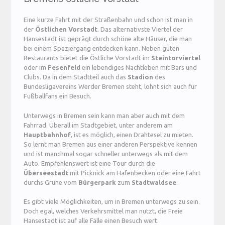
Eine kurze Fahrt mit der Straßenbahn und schon ist man in
der
Östlichen Vorstadt
. Das alternativste Viertel der
Hansestadt ist geprägt durch schöne alte Häuser, die man
bei einem Spaziergang entdecken kann. Neben guten
Restaurants bietet die Östliche Vorstadt im
Steintorviertel
oder im
Fesenfeld
ein lebendiges Nachtleben mit Bars und
Clubs. Da in dem Stadtteil auch das
Stadion
des
Bundesligavereins Werder Bremen steht, lohnt sich auch für
Fußballfans ein Besuch.
Unterwegs in Bremen sein kann man aber auch mit dem
Fahrrad. Überall im Stadtgebiet, unter anderem am
Hauptbahnhof
, ist es möglich, einen Drahtesel zu mieten.
So lernt man Bremen aus einer anderen Perspektive kennen
und ist manchmal sogar schneller unterwegs als mit dem
Auto. Empfehlenswert ist eine Tour durch die
Überseestadt
mit Picknick am Hafenbecken oder eine Fahrt
durchs Grüne vom
Bürgerpark
zum
Stadtwaldsee
.
Es gibt viele Möglichkeiten, um in Bremen unterwegs zu sein.
Doch egal, welches Verkehrsmittel man nutzt, die Freie
Hansestadt ist auf alle Fälle einen Besuch wert.