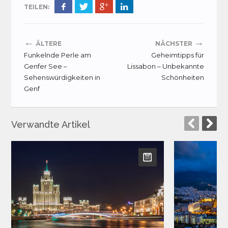
TEILEN:
←
→
ÄLTERE
NÄCHSTER
Funkelnde Perle am
Geheimtipps für
Genfer See –
Lissabon – Unbekannte
Sehenswürdigkeiten in
Schönheiten
Genf
Verwandte Artikel