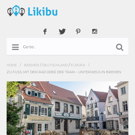
/
/
/
/
HOME
BREMEN
DEUTSCHLAND
EUROPA
ZU FUSS, MIT DEM RAD ODER DER TRAM – UNTERWEGS IN BREMEN