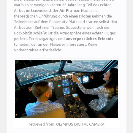
war bis vor wenigen Jahren 22 Jahre lang Teil des echten
Airbus im Liniendienst der
Air France
. Nach einer
theoretischen Einführung durch einen Piloten nehmen die
Teilnehmer auf dem Pilotensitz Platz und starten selbst den
Airbus zum Ziel ihrer Träume. Spätestens wenn sich die
Cockpittür schließt, ist die Atmosphäre eines echten Fluges
perfekt. Ein einzigartiges und
unvergessliches Erlebnis
für jeden, der an der Fliegerei interessiert. Keine
Vorkenntnisse erforderlich!
retrieved from: OLYMPUS DIGITAL CAMERA