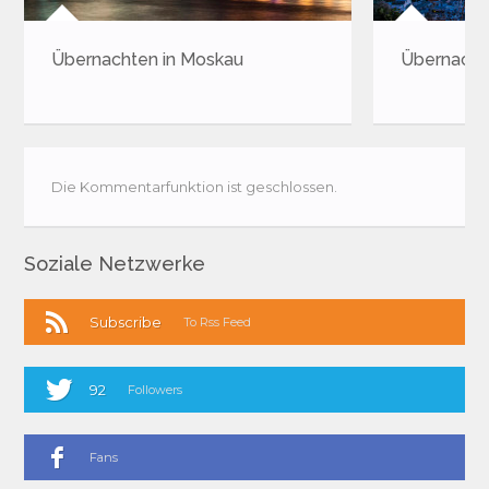
Übernachten in Athen
Insider-
für Dubli
Die Kommentarfunktion ist geschlossen.
Soziale Netzwerke
Subscribe
To Rss Feed
92
Followers
Fans