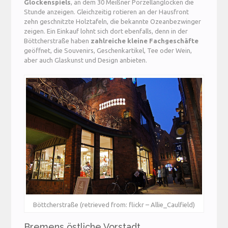
Glockenspiels
, an dem 30 Meißner Porzellanglocken die
Stunde anzeigen. Gleichzeitig rotieren an der Hausfront
zehn geschnitzte Holztafeln, die bekannte Ozeanbezwinger
zeigen. Ein Einkauf lohnt sich dort ebenfalls, denn in der
Böttcherstraße haben
zahlreiche kleine Fachgeschäfte
geöffnet, die Souvenirs, Geschenkartikel, Tee oder Wein,
aber auch Glaskunst und Design anbieten.
Böttcherstraße (retrieved from: flickr – Allie_Caulfield)
Bremens östliche Vorstadt