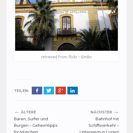
retrieved from: flickr – Emilio
TEILEN:
←
→
ÄLTERE
NÄCHSTER
Bären, Surfer und
Bahnhof mit
Burgen – Geheimtipps
Schiffsverkehr –
für München
Unterwegs in Luzern