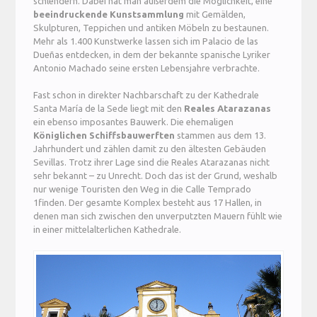
schlendern. Dabei hat man außerdem die Möglichkeit, eine
beeindruckende Kunstsammlung
mit Gemälden,
Skulpturen, Teppichen und antiken Möbeln zu bestaunen.
Mehr als 1.400 Kunstwerke lassen sich im Palacio de las
Dueñas entdecken, in dem der bekannte spanische Lyriker
Antonio Machado seine ersten Lebensjahre verbrachte.
Fast schon in direkter Nachbarschaft zu der Kathedrale
Santa María de la Sede liegt mit den
Reales Atarazanas
ein ebenso imposantes Bauwerk. Die ehemaligen
Königlichen Schiffsbauwerften
stammen aus dem 13.
Jahrhundert und zählen damit zu den ältesten Gebäuden
Sevillas. Trotz ihrer Lage sind die Reales Atarazanas nicht
sehr bekannt – zu Unrecht. Doch das ist der Grund, weshalb
nur wenige Touristen den Weg in die Calle Temprado
1finden. Der gesamte Komplex besteht aus 17 Hallen, in
denen man sich zwischen den unverputzten Mauern fühlt wie
in einer mittelalterlichen Kathedrale.