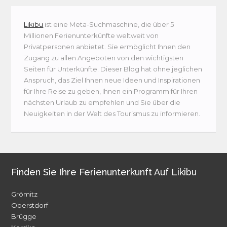
Likibu
ist eine Meta-Suchmaschine, die über 5
Millionen Ferienunterkünfte weltweit von
Privatpersonen anbietet. Sie ermöglicht Ihnen den
Zugang zu allen Angeboten von den wichtigsten
Seiten für Unterkünfte. Dieser Blog hat ohne jeglichen
Anspruch, das Ziel Ihnen neue Ideen und Inspirationen
für Ihre Reise zu geben, Ihnen ein Programm für Ihren
nächsten Urlaub zu empfehlen und Sie über die
Neuigkeiten in der Welt des Tourismus zu informieren.
Finden Sie Ihre Ferienunterkunft Auf Likibu
Grömitz
Oberstdorf
Brügge