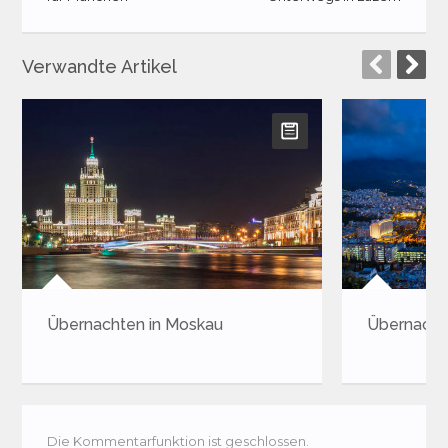
Verwandte Artikel
Übernachten in Moskau
Übernacht
Die Kommentarfunktion ist geschlossen.