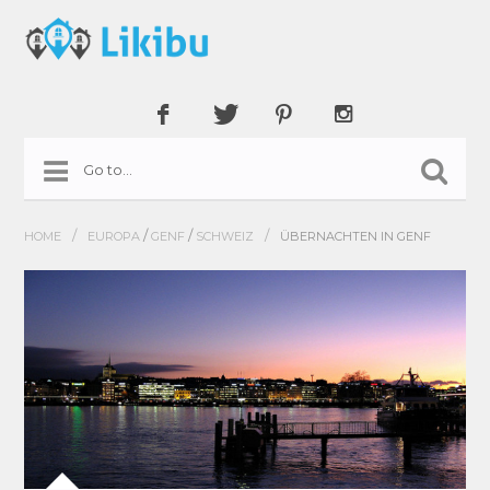
/
/
/
/
HOME
EUROPA
GENF
SCHWEIZ
ÜBERNACHTEN IN GENF