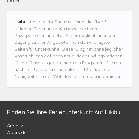
Über
Likibu
ist eine Meta-Suchmaschine, die über 5
Millionen Ferienunterkünfte weltweit von
Privatpersonen anbietet. Sie ermöglicht Ihnen den
Zugang zu allen Angeboten von den wichtigsten
Seiten für Unterkünfte. Dieser Blog hat ohne jeglichen
Anspruch, das Ziel Ihnen neue Ideen und Inspirationen
für Ihre Reise zu geben, Ihnen ein Programm für Ihren
nächsten Urlaub zu empfehlen und Sie über die
Neuigkeiten in der Welt des Tourismus zu informieren.
Finden Sie Ihre Ferienunterkunft Auf Likibu
Grömitz
Oberstdorf