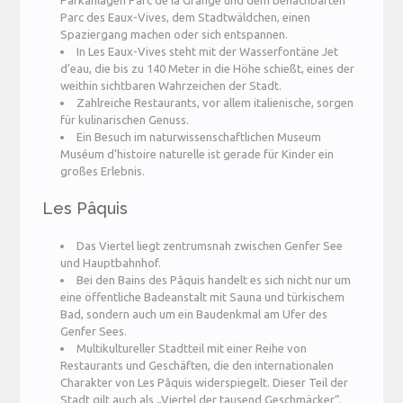
Parc des Eaux-Vives, dem Stadtwäldchen, einen
Spaziergang machen oder sich entspannen.
In Les Eaux-Vives steht mit der Wasserfontäne Jet
d’eau, die bis zu 140 Meter in die Höhe schießt, eines der
weithin sichtbaren Wahrzeichen der Stadt.
Zahlreiche Restaurants, vor allem italienische, sorgen
für kulinarischen Genuss.
Ein Besuch im naturwissenschaftlichen Museum
Muséum d’histoire naturelle ist gerade für Kinder ein
großes Erlebnis.
Les Pâquis
Das Viertel liegt zentrumsnah zwischen Genfer See
und Hauptbahnhof.
Bei den Bains des Pâquis handelt es sich nicht nur um
eine öffentliche Badeanstalt mit Sauna und türkischem
Bad, sondern auch um ein Baudenkmal am Ufer des
Genfer Sees.
Multikultureller Stadtteil mit einer Reihe von
Restaurants und Geschäften, die den internationalen
Charakter von Les Pâquis widerspiegelt. Dieser Teil der
Stadt gilt auch als „Viertel der tausend Geschmäcker“.