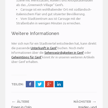
Szene mit Werkstätten, Ateliers und Antiquitätenläden
als das „Greenwich Village“ Genfs.
Carouge ist ein wohlhabender Ort mit südländisch-
italienischem Flair und gut situierter Bevölkerung.
Vom Stadtzentrum aus ist Carouge mit der
Straßenbahn in wenigen Minuten zu erreichen.
Weitere Informationen
Wer sich nun für ein Stadtviertel entschieden hat, kann direkt
die passende
Unterkunft in Genf
buchen. Noch mehr
Informationen über die
Sehenswürdigkeiten in Genf
oder
Geheimtipps für Genf
könnt ihr in unseren weiteren Artikeln
über Genf erhalten.
TEILEN:
←
→
ÄLTERE
NÄCHSTER
Essen in Oslo
Insider- und